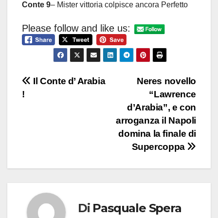
Conte 9
– Mister vittoria colpisce ancora Perfetto
Please follow and like us:
Navigazione
Il Conte d’ Arabia
Neres novello
!
“Lawrence
articoli
d’Arabia”, e con
arroganza il Napoli
domina la finale di
Supercoppa
Di
Pasquale Spera