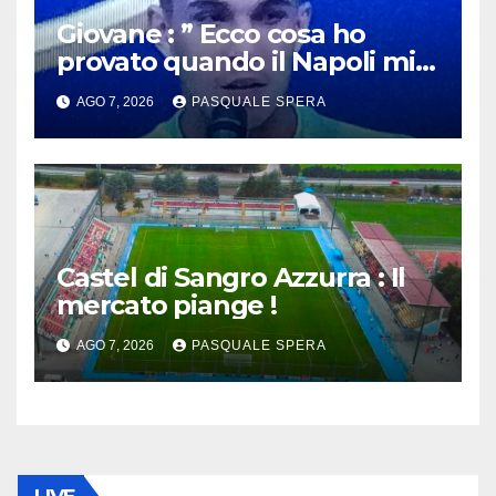
Giovane : ” Ecco cosa ho
provato quando il Napoli mi
ha chiamato !”
AGO 7, 2026
PASQUALE SPERA
Castel di Sangro Azzurra : Il
mercato piange !
AGO 7, 2026
PASQUALE SPERA