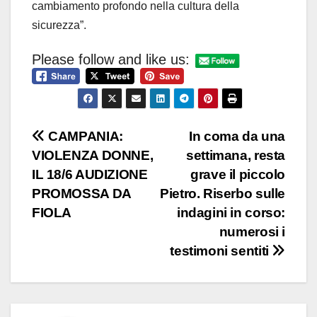
cambiamento profondo nella cultura della
sicurezza”.
Please follow and like us:
Navigazione
CAMPANIA:
In coma da una
VIOLENZA DONNE,
settimana, resta
articoli
IL 18/6 AUDIZIONE
grave il piccolo
PROMOSSA DA
Pietro. Riserbo sulle
FIOLA
indagini in corso:
numerosi i
testimoni sentiti