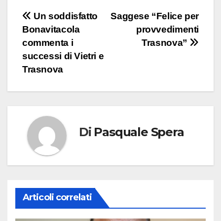
Navigazione
Un soddisfatto
Saggese “Felice per
Bonavitacola
provvedimenti
articoli
commenta i
Trasnova”
successi di Vietri e
Trasnova
Di
Pasquale Spera
Articoli correlati