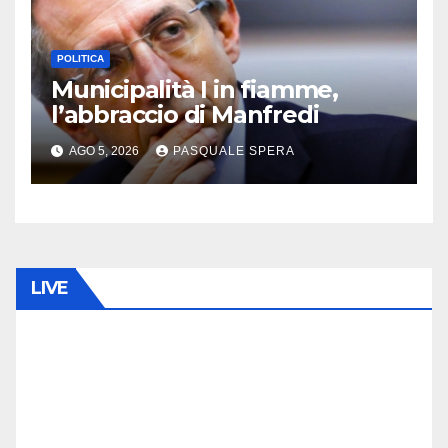
POLITICA
Municipalità I in fiamme,
l’abbraccio di Manfredi
AGO 5, 2026
PASQUALE SPERA
LIVE