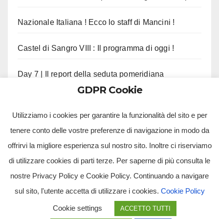
Nazionale Italiana ! Ecco lo staff di Mancini !
Castel di Sangro VIII : Il programma di oggi !
Day 7 | Il report della seduta pomeridiana
GDPR Cookie
Morte Pippo Marchioro, il cordoglio del Napoli !
Utilizziamo i cookies per garantire la funzionalità del sito e per
tenere conto delle vostre preferenze di navigazione in modo da
offrirvi la migliore esperienza sul nostro sito. Inoltre ci riserviamo
di utilizzare cookies di parti terze. Per saperne di più consulta le
nostre Privacy Policy e Cookie Policy. Continuando a navigare
sul sito, l'utente accetta di utilizzare i cookies.
Cookie Policy
Tv Multimidia Srl - Via Giulio Natta, SNC, 80126, Napoli (NA).
Cookie settings
ACCETTO TUTTI
Tvmtv.it è un portale gestito da TV MULTIMIDIA S.R.L. - Partita iva 10239261216 - Tg Luna testata