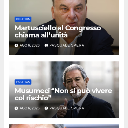
POLITICA
Martusciello al Congresso
chiama all’unità
AGO 6, 2026
PASQUALE SPERA
POLITICA
Musumeci “Non si può vivere
col rischio”
AGO 6, 2026
PASQUALE SPERA