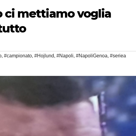
 ci mettiamo voglia
tutto
o
,
#campionato
,
#Hojlund
,
#Napoli
,
#NapoliGenoa
,
#seriea