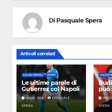
Di
Pasquale Spera
Articoli correlati
CALCIO NAPOLI
SPORT
CALCIO 
Le ultime parole di
Budi
Gutierrez col Napoli
può 
elog
AGO 6, 2026
PASQUALE
AGO 5
SPERA
SPERA