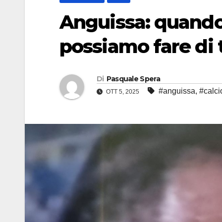
Anguissa: quando
possiamo fare di 
Di
Pasquale Spera
#anguissa
,
#calci
OTT 5, 2025