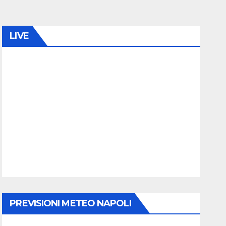
LIVE
PREVISIONI METEO NAPOLI
ncentrati dopo il gol subìto”