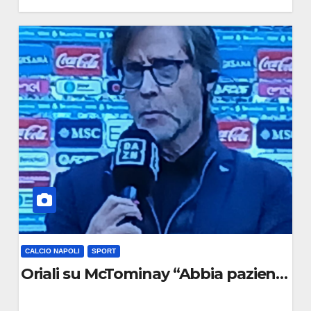
0
C
O
M
M
E
N
T
O
CALCIO NAPOLI
SPORT
 possiamo fare di tutto
Oriali su McTominay “Abbia pazienza, to