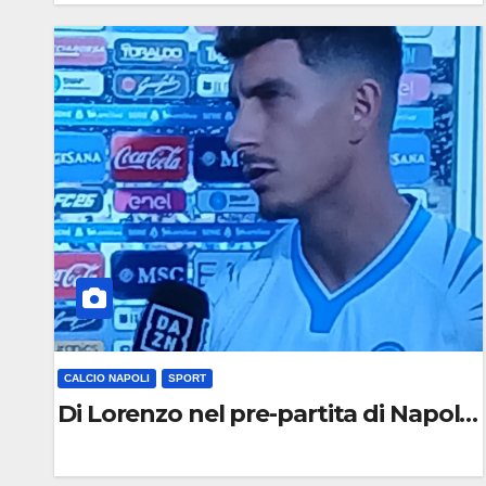
0
C
O
M
M
E
N
T
O
CALCIO NAPOLI
SPORT
Di Lorenzo nel pre-partita di Napoli
0