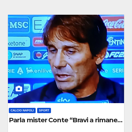
CALCIO NAPOLI
SPORT
uropeo, mi sento bene”
Parla mister Conte “Bravi a rimanere co