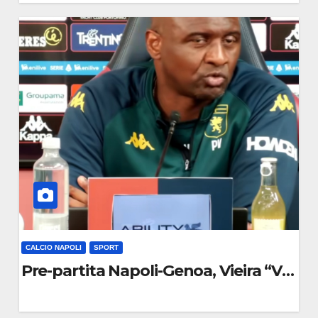
0
C
O
M
M
E
N
T
O
CALCIO NAPOLI
SPORT
-Genoa “Sblocchiamoci subito”
Pre-partita Napoli-Genoa, Vieira “Vietat
0