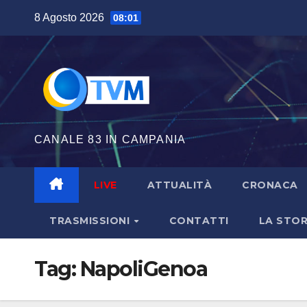
Salta
8 Agosto 2026
08:01
al
contenuto
CANALE 83 IN CAMPANIA
LIVE
ATTUALITÀ
CRONACA
TRASMISSIONI
CONTATTI
LA STOR
Tag:
NapoliGenoa