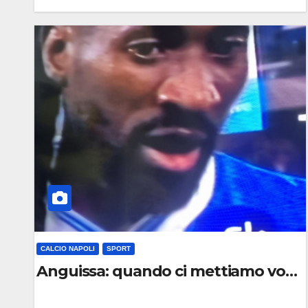
0
C
O
M
M
E
N
T
O
CALCIO NAPOLI
SPORT
Anguissa: quando ci mettiamo voglia