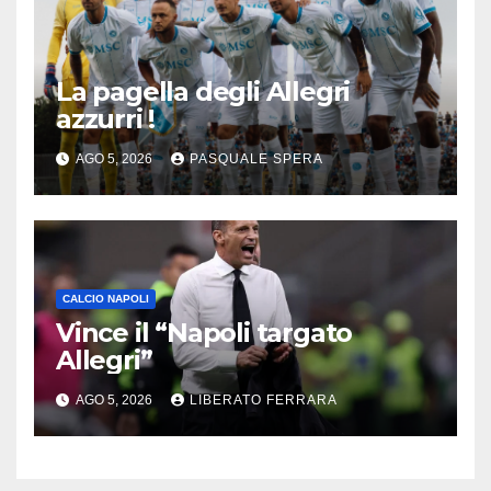
La pagella degli Allegri
azzurri !
AGO 5, 2026
PASQUALE SPERA
CALCIO NAPOLI
Vince il “Napoli targato
Allegri”
AGO 5, 2026
LIBERATO FERRARA