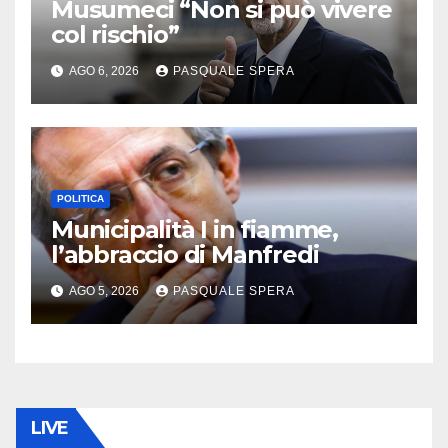
Musumeci “Non si può vivere
col rischio”
AGO 6, 2026
PASQUALE SPERA
POLITICA
Municipalità I in fiamme,
l’abbraccio di Manfredi
AGO 5, 2026
PASQUALE SPERA
LIVE