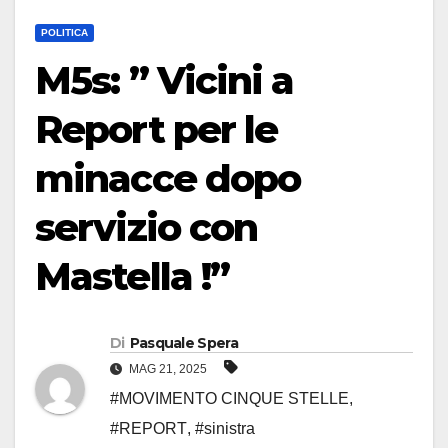
POLITICA
M5s: ” Vicini a
Report per le
minacce dopo
servizio con
Mastella !”
Di
Pasquale Spera
MAG 21, 2025
#MOVIMENTO CINQUE STELLE
,
#REPORT
,
#sinistra