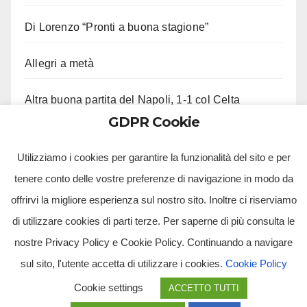
Di Lorenzo “Pronti a buona stagione”
Allegri a metà
Altra buona partita del Napoli, 1-1 col Celta
GDPR Cookie
Ci lascia Roberto Costanzo, aveva 97 anni
Utilizziamo i cookies per garantire la funzionalità del sito e per
tenere conto delle vostre preferenze di navigazione in modo da
offrirvi la migliore esperienza sul nostro sito. Inoltre ci riserviamo
di utilizzare cookies di parti terze. Per saperne di più consulta le
nostre Privacy Policy e Cookie Policy. Continuando a navigare
sul sito, l'utente accetta di utilizzare i cookies.
Cookie Policy
Tv Multimidia Srl - Via Giulio Natta, SNC, 80126, Napoli (NA).
Cookie settings
ACCETTO TUTTI
Tvmtv.it è un portale gestito da TV MULTIMIDIA S.R.L. - Partita iva 10239261216 - Tg Luna testata