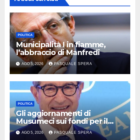
POLITICA
Municipalità I in fiamme,
l’abbraccio di Manfredi
AGO 5, 2026
PASQUALE SPERA
POLITICA
Gli aggiornamenti di
Musumeci sui fondi per il
terremoto
AGO 5, 2026
PASQUALE SPERA