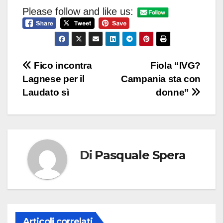
Please follow and like us:
Navigazione
Fico incontra
Fiola “IVG?
Lagnese per il
Campania sta con
articoli
Laudato sì
donne”
Di
Pasquale Spera
Articoli correlati