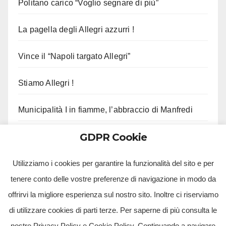
Politano carico “Voglio segnare di più”
La pagella degli Allegri azzurri !
Vince il “Napoli targato Allegri”
Stiamo Allegri !
Municipalità I in fiamme, l’abbraccio di Manfredi
GDPR Cookie
Gli aggiornamenti di Musumeci sui fondi per il
terremoto
Utilizziamo i cookies per garantire la funzionalità del sito e per
tenere conto delle vostre preferenze di navigazione in modo da
offrirvi la migliore esperienza sul nostro sito. Inoltre ci riserviamo
di utilizzare cookies di parti terze. Per saperne di più consulta le
nostre Privacy Policy e Cookie Policy. Continuando a navigare