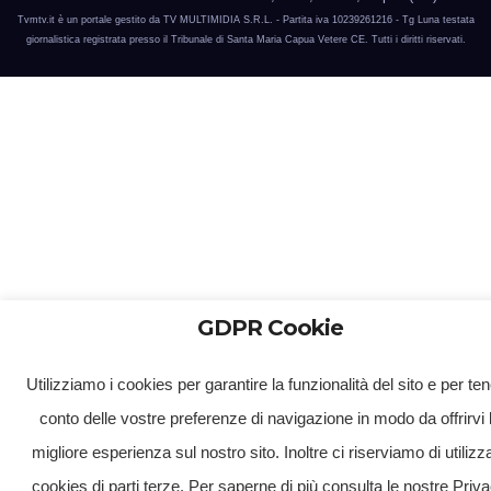
Tvmtv.it è un portale gestito da TV MULTIMIDIA S.R.L. - Partita iva 10239261216 - Tg Luna testata
giornalistica registrata presso il Tribunale di Santa Maria Capua Vetere CE. Tutti i diritti riservati.
GDPR Cookie
Utilizziamo i cookies per garantire la funzionalità del sito e per te
conto delle vostre preferenze di navigazione in modo da offrirvi 
migliore esperienza sul nostro sito. Inoltre ci riserviamo di utilizz
cookies di parti terze. Per saperne di più consulta le nostre Priv