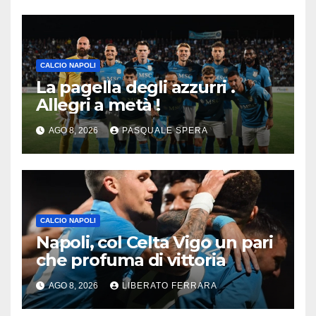
CALCIO NAPOLI
La pagella degli azzurri .
Allegri a metà !
AGO 8, 2026
PASQUALE SPERA
CALCIO NAPOLI
Napoli, col Celta Vigo un pari
che profuma di vittoria
AGO 8, 2026
LIBERATO FERRARA