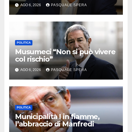
AGO 6, 2026
PASQUALE SPERA
POLITICA
Musumeci “Non si può vivere
col rischio”
AGO 6, 2026
PASQUALE SPERA
POLITICA
Municipalità I in fiamme,
l’abbraccio di Manfredi