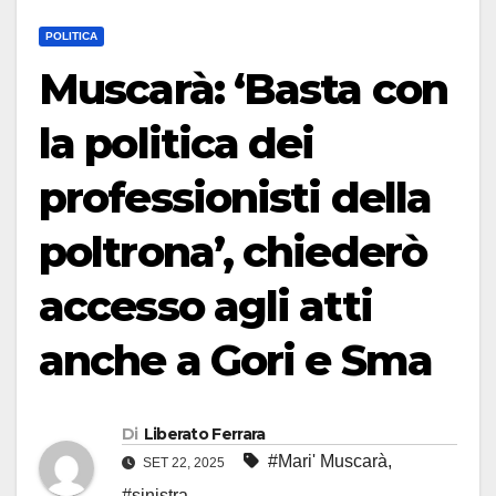
POLITICA
Muscarà: ‘Basta con
la politica dei
professionisti della
poltrona’, chiederò
accesso agli atti
anche a Gori e Sma
Di
Liberato Ferrara
#Mari' Muscarà
,
SET 22, 2025
#sinistra