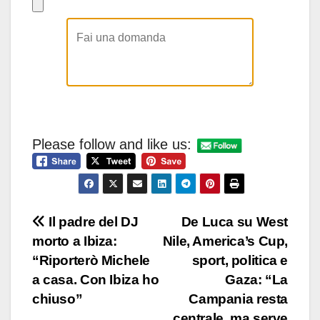
Please follow and like us:
Navigazione
Il padre del DJ
De Luca su West
morto a Ibiza:
Nile, America’s Cup,
articoli
“Riporterò Michele
sport, politica e
a casa. Con Ibiza ho
Gaza: “La
chiuso”
Campania resta
centrale, ma serve