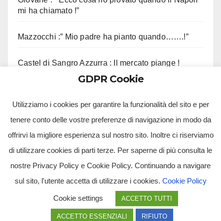
mi ha chiamato !”
Mazzocchi :” Mio padre ha pianto quando…….!”
Castel di Sangro Azzurra : Il mercato piange !
GDPR Cookie
Contini :” Vi ricordo questo aneddoto !”
Utilizziamo i cookies per garantire la funzionalità del sito e per
tenere conto delle vostre preferenze di navigazione in modo da
offrirvi la migliore esperienza sul nostro sito. Inoltre ci riserviamo
di utilizzare cookies di parti terze. Per saperne di più consulta le
nostre Privacy Policy e Cookie Policy. Continuando a navigare
sul sito, l'utente accetta di utilizzare i cookies.
Cookie Policy
Tv Multimidia Srl - Via Giulio Natta, SNC, 80126, Napoli (NA).
Cookie settings
ACCETTO TUTTI
Tvmtv.it è un portale gestito da TV MULTIMIDIA S.R.L. - Partita iva 10239261216 - Tg Luna testata
giornalistica registrata presso il Tribunale di Santa Maria Capua Vetere CE. Tutti i diritti riservati.
ACCETTO ESSENZIALI
RIFIUTO