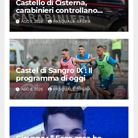
Castello di Cisterna,
carabinieri controllano
agenzie funebri
AGO 8, 2026
PASQUALE SPERA
Castel di Sangro IX : Il
programma di oggi
AGO 8, 2026
PASQUALE SPERA