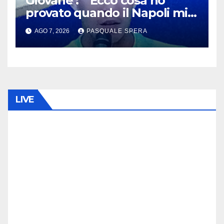
Giovane : ” Ecco cosa ho
provato quando il Napoli mi
ha chiamato !”
AGO 7, 2026
PASQUALE SPERA
LIVE