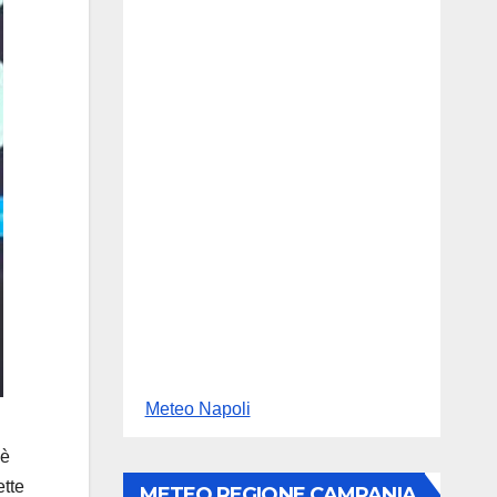
Meteo Napoli
’è
ette
METEO REGIONE CAMPANIA