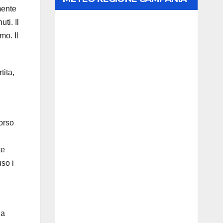
mente
ti. Il
mo. Il
tita,
orso
te
so i
da