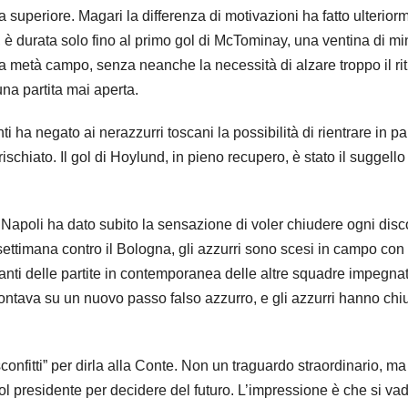
a superiore. Magari la differenza di motivazioni ha fatto ulterior
ì, è durata solo fino al primo gol di McTominay, una ventina di minu
a metà campo, senza neanche la necessità di alzare troppo il rit
na partita mai aperta.
ti ha negato ai nerazzurri toscani la possibilità di rientrare in par
schiato. Il gol di Hoylund, in pieno recupero, è stato il suggello
 Napoli ha dato subito la sensazione di voler chiudere ogni disc
settimana contro il Bologna, gli azzurri sono scesi in campo con
uranti delle partite in contemporanea delle altre squadre impegna
ontava su un nuovo passo falso azzurro, e gli azzurri hanno chiu
onfitti” per dirla alla Conte. Non un traguardo straordinario, ma
ol presidente per decidere del futuro. L’impressione è che si va