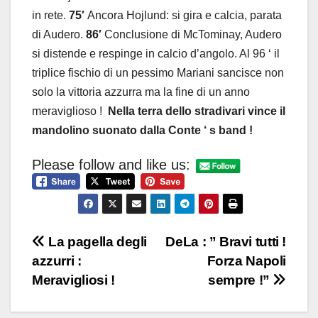
in rete.
75′
Ancora Hojlund: si gira e calcia, parata
di Audero.
86′
Conclusione di McTominay, Audero
si distende e respinge in calcio d’angolo. Al 96 ‘ il
triplice fischio di un pessimo Mariani sancisce non
solo la vittoria azzurra ma la fine di un anno
meraviglioso !
Nella terra dello stradivari vince il
mandolino suonato dalla Conte ‘ s band !
Please follow and like us:
Navigazione
La pagella degli
DeLa : ” Bravi tutti !
azzurri :
Forza Napoli
articoli
Meravigliosi !
sempre !”