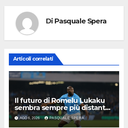
Di
Pasquale Spera
Articoli correlati
Il futuro di Romelu Lukaku
sembra sempre più distante
dal Napoli.
AGO 6, 2026
PASQUALE SPERA