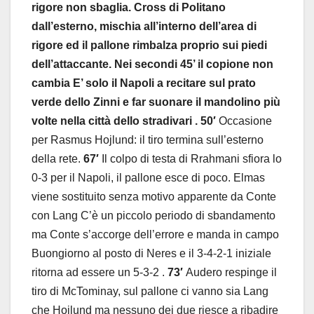
rigore non sbaglia. Cross di Politano
dall’esterno, mischia all’interno dell’area di
rigore ed il pallone rimbalza proprio sui piedi
dell’attaccante.
Nei secondi 45’ il copione non
cambia E’ solo il Napoli a recitare sul prato
verde dello Zinni e far suonare il mandolino più
volte nella città dello stradivari .
50′
Occasione
per Rasmus Hojlund: il tiro termina sull’esterno
della rete.
67′
Il colpo di testa di Rrahmani sfiora lo
0-3 per il Napoli, il pallone esce di poco. Elmas
viene sostituito senza motivo apparente da Conte
con Lang C’è un piccolo periodo di sbandamento
ma Conte s’accorge dell’errore e manda in campo
Buongiorno al posto di Neres e il 3-4-2-1 iniziale
ritorna ad essere un 5-3-2 .
73′
Audero respinge il
tiro di McTominay, sul pallone ci vanno sia Lang
che Hojlund ma nessuno dei due riesce a ribadire