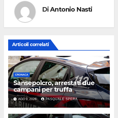
Di
Antonio Nasti
Articoli correlati
CRONACA
Sansepolcro, arrestati due
campani per truffa
AGO 9, 2026
PASQUALE SPERA