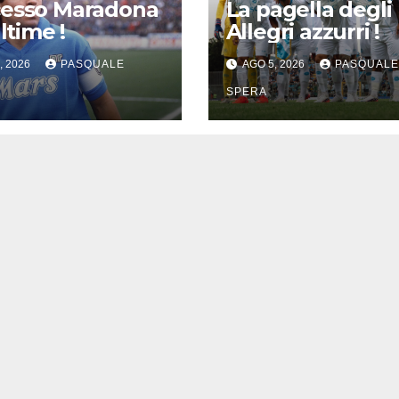
cesso Maradona
La pagella degli
ultime !
Allegri azzurri !
, 2026
PASQUALE
AGO 5, 2026
PASQUALE
SPERA