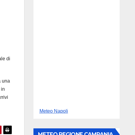
le di
a una
 in
rivi
Meteo Napoli
METEO REGIONE CAMPANIA