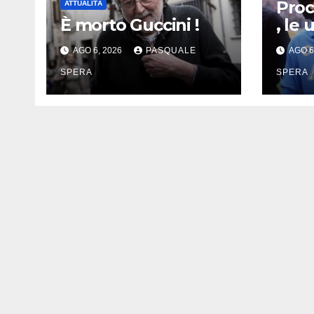
Pro
ATTUALITÀ
È morto Guccini !
, le 
AGO 6, 2026
PASQUALE
AGO 6
SPERA
SPERA