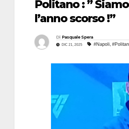
Politano : ” Siam
l’anno scorso !”
Di
Pasquale Spera
#Napoli
,
#Polita
DIC 21, 2025