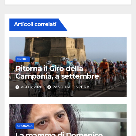
Articoli correlati
SPORT
Ritorna il Giro della
Campania, a settembre
AGO 6, 2026
PASQUALE SPERA
CRONACA
La mamma di Domenico