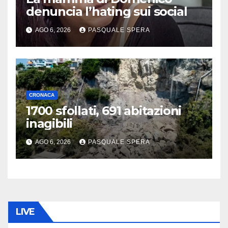
denuncia l’hating sui social
AGO 6, 2026
PASQUALE SPERA
CRONACA
1700 sfollati, 691 abitazioni
inagibili
AGO 6, 2026
PASQUALE SPERA
LIVE