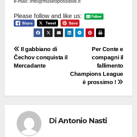
e-mail: info@museopossibile.it
Please follow and like us:
Navigazione
Il gabbiano di
Per Conte e
Čechov conquista il
compagni il
articoli
Mercadante
fallimento
Champions League
è prossimo !
Di
Antonio Nasti