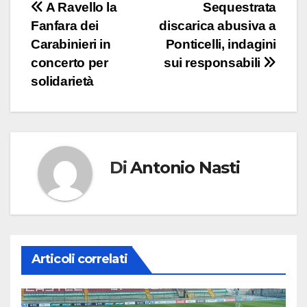
Navigazione
A Ravello la
Sequestrata
Fanfara dei
discarica abusiva a
articoli
Carabinieri in
Ponticelli, indagini
concerto per
sui responsabili
solidarietà
Di
Antonio Nasti
Articoli correlati