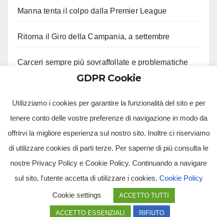
Manna tenta il colpo dalla Premier League
Ritorna il Giro della Campania, a settembre
Carceri sempre più sovraffollate e problematiche
GDPR Cookie
Martusciello al Congresso chiama all’unità
Utilizziamo i cookies per garantire la funzionalità del sito e per
tenere conto delle vostre preferenze di navigazione in modo da
offrirvi la migliore esperienza sul nostro sito. Inoltre ci riserviamo
di utilizzare cookies di parti terze. Per saperne di più consulta le
nostre Privacy Policy e Cookie Policy. Continuando a navigare
sul sito, l'utente accetta di utilizzare i cookies.
Cookie Policy
Tv Multimidia Srl - Via Giulio Natta, SNC, 80126, Napoli (NA).
Cookie settings
ACCETTO TUTTI
Tvmtv.it è un portale gestito da TV MULTIMIDIA S.R.L. - Partita iva 10239261216 - Tg Luna testata
giornalistica registrata presso il Tribunale di Santa Maria Capua Vetere CE. Tutti i diritti riservati.
ACCETTO ESSENZIALI
RIFIUTO