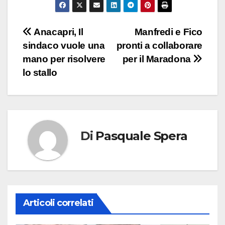
Navigazione
Anacapri, Il
Manfredi e Fico
sindaco vuole una
pronti a collaborare
articoli
mano per risolvere
per il Maradona
lo stallo
Di
Pasquale Spera
Articoli correlati