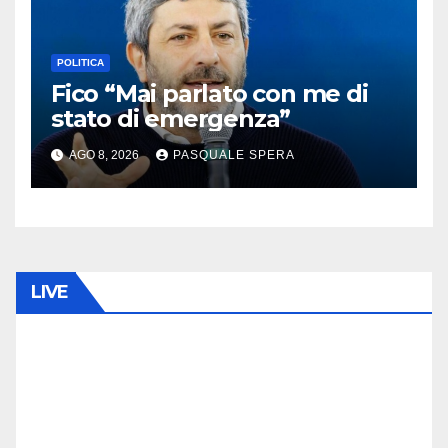
POLITICA
Fico “Mai parlato con me di
stato di emergenza”
AGO 8, 2026
PASQUALE SPERA
LIVE