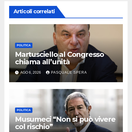
Articoli correlati
POLITICA
Martusciello al Congresso
chiama all’unità
AGO 6, 2026
PASQUALE SPERA
POLITICA
Musumeci “Non si può vivere
col rischio”