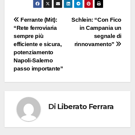
Navigazione
Ferrante (Mit):
Schlein: “Con Fico
“Rete ferroviaria
in Campania un
articoli
sempre più
segnale di
efficiente e sicura,
rinnovamento”
potenziamento
Napoli-Salerno
passo importante”
Di
Liberato Ferrara