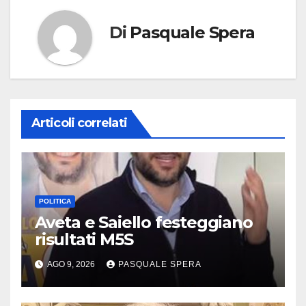
Di
Pasquale Spera
Articoli correlati
POLITICA
Aveta e Saiello festeggiano
risultati M5S
AGO 9, 2026
PASQUALE SPERA