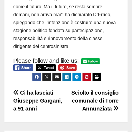
come il futuro. Ma il futuro, se resta sempre
domani, non arriva mai”, ha dichiarato D’Errico,
spiegando che l’intenzione è costruire una nuova
stagione politica fondata su partecipazione,
responsabilità e rinnovamento della classe
dirigente del centrosinistra.
Please follow and like us:
Navigazione
Ci ha lasciati
Sciolto il consiglio
Giuseppe Gargani,
comunale di Torre
articoli
a 91 anni
Annunziata