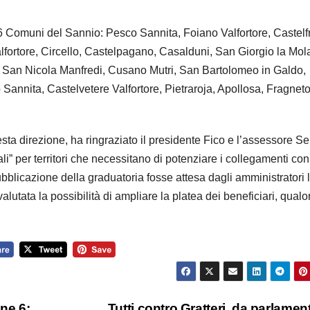
26 Comuni del Sannio: Pesco Sannita, Foiano Valfortore, Castel
fortore, Circello, Castelpagano, Casalduni, San Giorgio la Mol
, San Nicola Manfredi, Cusano Mutri, San Bartolomeo in Galdo,
Sannita, Castelvetere Valfortore, Pietraroja, Apollosa, Fragnet
esta direzione, ha ringraziato il presidente Fico e l’assessore Se
ali” per territori che necessitano di potenziare i collegamenti con
pubblicazione della graduatoria fosse attesa dagli amministratori 
lutata la possibilità di ampliare la platea dei beneficiari, qualor
one 6:
Tutti contro Gratteri, da parlament