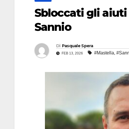
Sbloccati gli aiuti
Sannio
Di
Pasquale Spera
#Mastella
,
#Sann
FEB 13, 2026