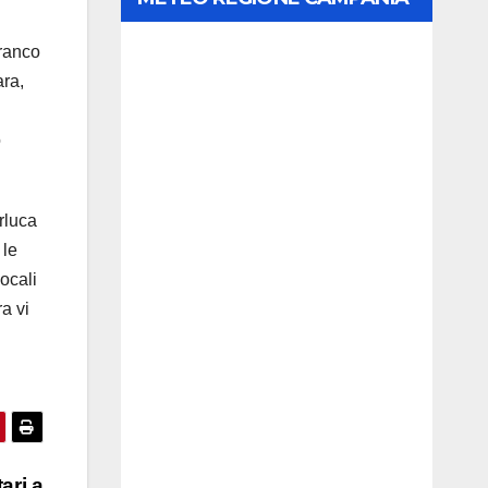
franco
ara,
o
rluca
 le
locali
a vi
ari a