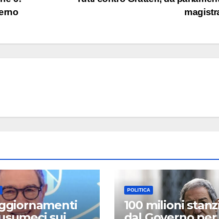
verno
magistr
POLITICA
aggiornamenti
100 milioni stanz
usumeci sui
dal Governo per 