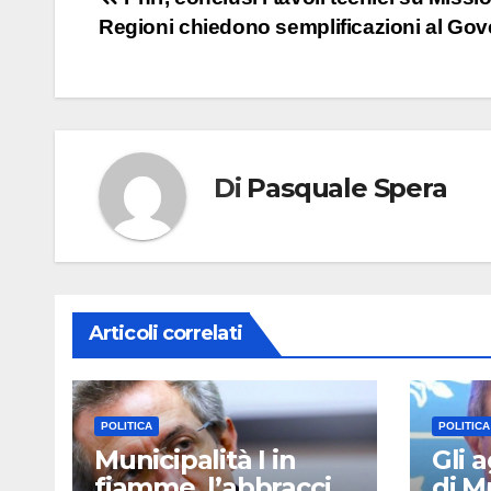
Navigazione
Regioni chiedono semplificazioni al Go
articoli
Di
Pasquale Spera
Articoli correlati
POLITICA
POLITICA
Municipalità I in
Gli 
fiamme, l’abbraccio
di M