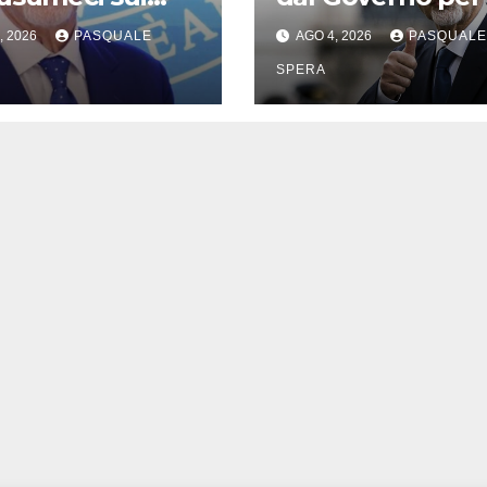
 per il
Campi Flegrei
, 2026
PASQUALE
AGO 4, 2026
PASQUALE
remoto
SPERA