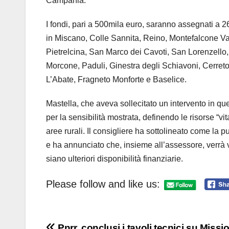
Campania.
I fondi, pari a 500mila euro, saranno assegnati a 
in Miscano, Colle Sannita, Reino, Montefalcone Val
Pietrelcina, San Marco dei Cavoti, San Lorenzello
Morcone, Paduli, Ginestra degli Schiavoni, Cerreto 
L’Abate, Fragneto Monforte e Baselice.
Mastella, che aveva sollecitato un intervento in qu
per la sensibilità mostrata, definendo le risorse “vit
aree rurali. Il consigliere ha sottolineato come la 
e ha annunciato che, insieme all’assessore, verrà va
siano ulteriori disponibilità finanziarie.
Please follow and like us:
Pnrr, conclusi i tavoli tecnici su Missi