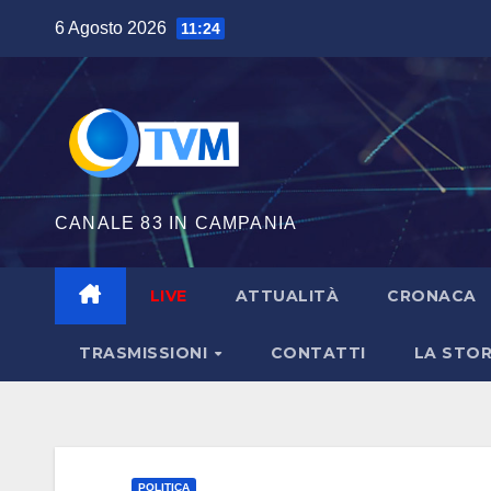
Salta
6 Agosto 2026
11:24
al
contenuto
CANALE 83 IN CAMPANIA
LIVE
ATTUALITÀ
CRONACA
TRASMISSIONI
CONTATTI
LA STOR
POLITICA