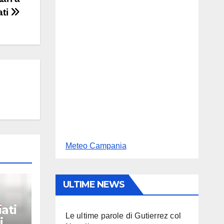
ati
Meteo Campania
ULTIME NEWS
iati
Le ultime parole di Gutierrez col
i