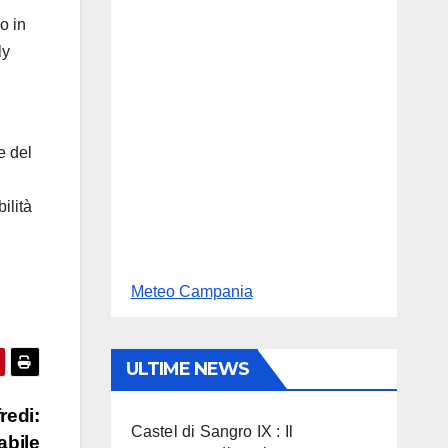
o in
ly
e del
ilità
Meteo Campania
ULTIME NEWS
redi:
Castel di Sangro IX : Il
abile