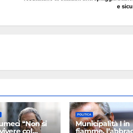
e sic
POLITICA
meci “Non si
Municipalità I in
vivere col
fiamme, l’abbrac