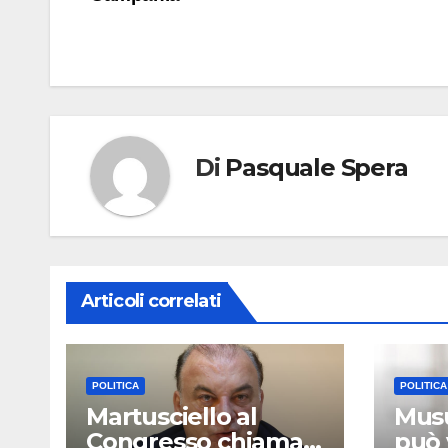
articoli
Di
Pasquale Spera
Articoli correlati
POLITICA
POLITICA
Martusciello al
Musu
Congresso chiama
può 