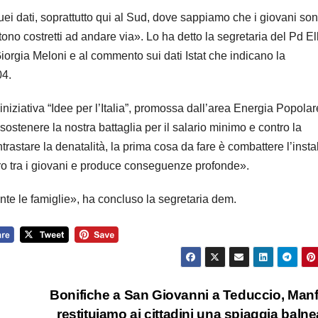
ei dati, soprattutto qui al Sud, dove sappiamo che i giovani son
tono costretti ad andare via». Lo ha detto la segretaria del Pd El
Giorgia Meloni e al commento sui dati Istat che indicano la
04.
niziativa “Idee per l’Italia”, promossa dall’area Energia Popolar
stenere la nostra battaglia per il salario minimo e contro la
astare la denatalità, la prima cosa da fare è combattere l’instab
turo tra i giovani e produce conseguenze profonde».
e le famiglie», ha concluso la segretaria dem.
Bonifiche a San Giovanni a Teduccio, Manf
restituiamo ai cittadini una spiaggia balne