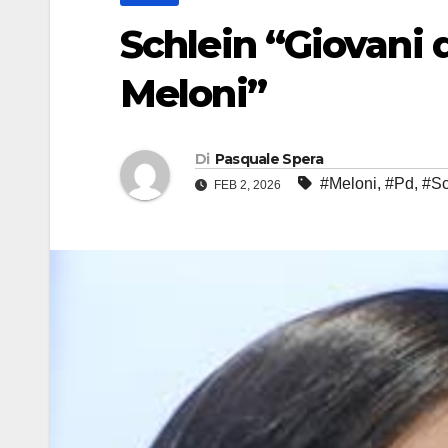
Schlein “Giovani 
Meloni”
Di
Pasquale Spera
#Meloni
,
#Pd
,
#Sc
FEB 2, 2026