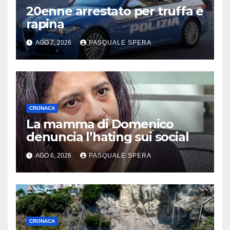
20enne arrestato per truffa e
rapina
AGO 7, 2026
PASQUALE SPERA
CRONACA
La mamma di Domenico
denuncia l’hating sui social
AGO 6, 2026
PASQUALE SPERA
CRONACA