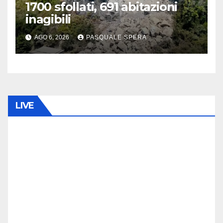
1700 sfollati, 691 abitazioni
inagibili
AGO 6, 2026
PASQUALE SPERA
LIVE