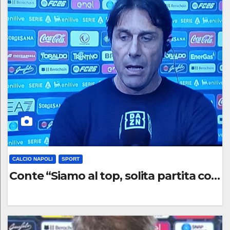
O
M
M
E
N
T
O
CALCIO NAPOLI
SPORT
Conte “Siamo al top, solita partita con 
0
C