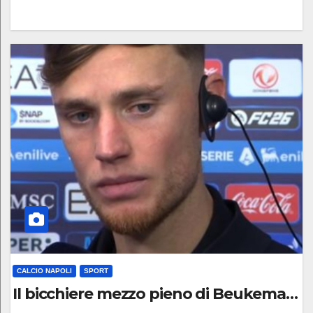
0
C
O
M
M
E
N
T
O
CALCIO NAPOLI
SPORT
Il bicchiere mezzo pieno di Beukema “A