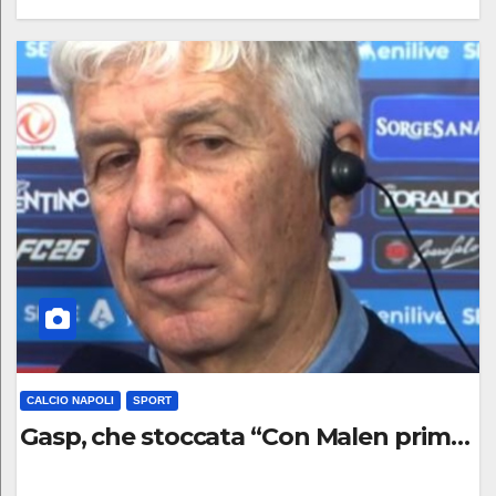
0
C
O
M
M
E
N
T
O
CALCIO NAPOLI
SPORT
Gasp, che stoccata “Con Malen prima a