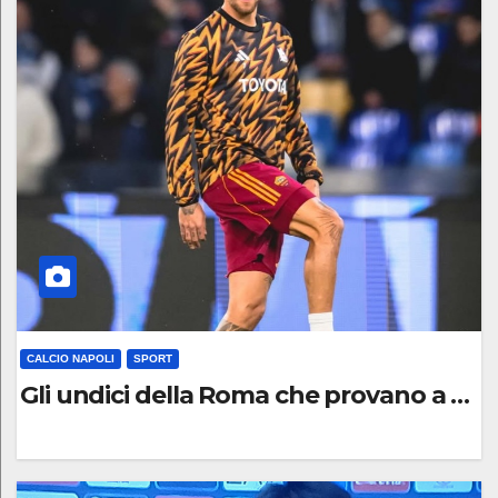
C
O
M
M
E
N
T
O
CALCIO NAPOLI
SPORT
Gli undici della Roma che provano a fare
0
C