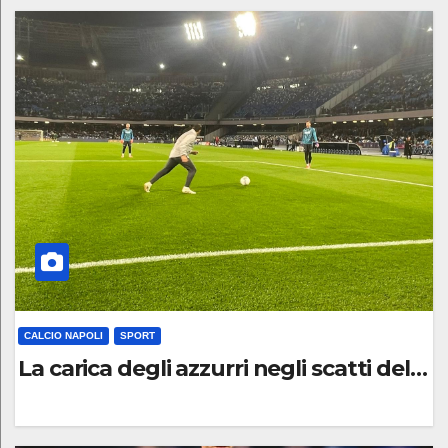
C
O
M
M
E
N
T
O
CALCIO NAPOLI
SPORT
La carica degli azzurri negli scatti del pr
0