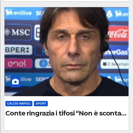
0
C
O
M
M
E
N
T
O
CALCIO NAPOLI
SPORT
Conte ringrazia i tifosi “Non è scontato 
0