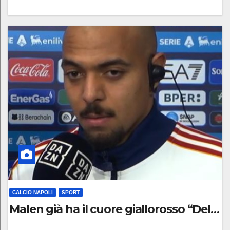
0
C
O
M
M
E
N
T
O
CALCIO NAPOLI
SPORT
Malen già ha il cuore giallorosso “Deluso