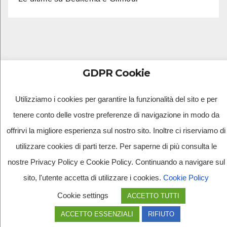
GDPR Cookie
Utilizziamo i cookies per garantire la funzionalità del sito e per
Tv Multimidia Srl - Via Giulio Natta, SNC, 80126, Napoli (NA).
tenere conto delle vostre preferenze di navigazione in modo da
Tvmtv.it è un portale gestito da TV MULTIMIDIA S.R.L. - Partita iva 10239261216 - Tg Luna testata
giornalistica registrata presso il Tribunale di Santa Maria Capua Vetere CE. Tutti i diritti riservati.
offrirvi la migliore esperienza sul nostro sito. Inoltre ci riserviamo di
utilizzare cookies di parti terze. Per saperne di più consulta le
nostre Privacy Policy e Cookie Policy. Continuando a navigare sul
sito, l'utente accetta di utilizzare i cookies.
Cookie Policy
Cookie settings
ACCETTO TUTTI
ACCETTO ESSENZIALI
RIFIUTO