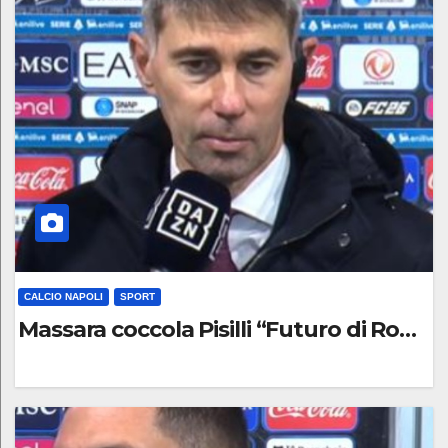
O
M
M
E
N
T
O
CALCIO NAPOLI
SPORT
Massara coccola Pisilli “Futuro di Roma e 
0
C
O