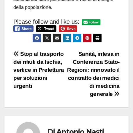
della popolazione.
Please follow and like us:
Navigazione
Stop al trasporto
Sanità, intesa in
dei rifiuti da Ischia,
Conferenza Stato-
articoli
vertice in Prefettura
Regioni: rinnovato il
per soluzioni
contratto dei medici
urgenti
di medicina
generale
Di
Antonio Nasti