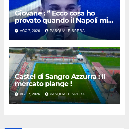
Giovane : ” Ecco cosa ho
provato quando il Napoli mi
ha chiamato !”
AGO 7, 2026
PASQUALE SPERA
Castel di Sangro Azzurra : Il
mercato piange !
AGO 7, 2026
PASQUALE SPERA