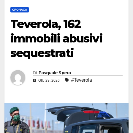
CRONACA
Teverola, 162
immobili abusivi
sequestrati
Di
Pasquale Spera
#Teverola
GIU 29, 2026