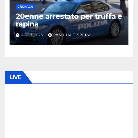
CRONACA
20enne arrestato per truffa e
rapina
AGO 7, 2026
PASQUALE SPERA
LIVE