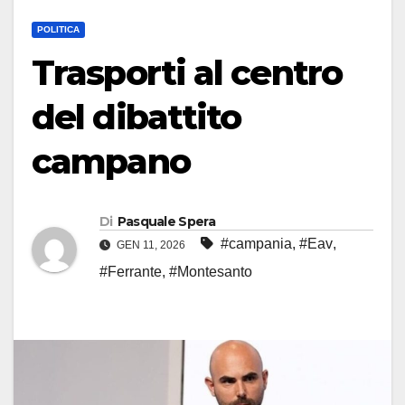
POLITICA
Trasporti al centro
del dibattito
campano
Di
Pasquale Spera
#campania
,
#Eav
,
GEN 11, 2026
#Ferrante
,
#Montesanto