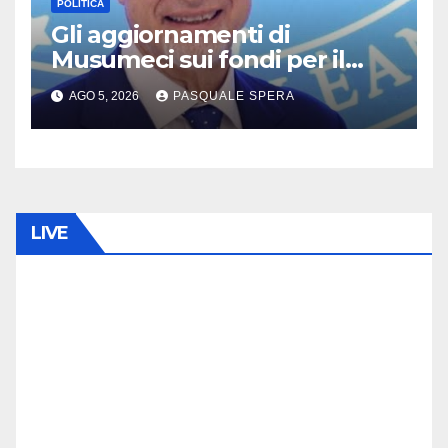
POLITICA
Gli aggiornamenti di
Musumeci sui fondi per il
terremoto
AGO 5, 2026
PASQUALE SPERA
LIVE