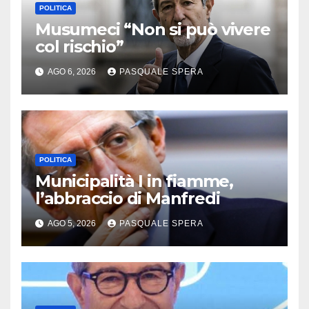
POLITICA
Musumeci “Non si può vivere
col rischio”
AGO 6, 2026
PASQUALE SPERA
POLITICA
Municipalità I in fiamme,
l’abbraccio di Manfredi
AGO 5, 2026
PASQUALE SPERA