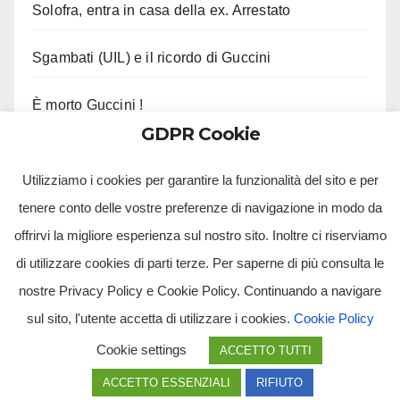
Solofra, entra in casa della ex. Arrestato
Sgambati (UIL) e il ricordo di Guccini
È morto Guccini !
GDPR Cookie
Le ultime parole di Gutierrez col Napoli
Utilizziamo i cookies per garantire la funzionalità del sito e per
tenere conto delle vostre preferenze di navigazione in modo da
offrirvi la migliore esperienza sul nostro sito. Inoltre ci riserviamo
di utilizzare cookies di parti terze. Per saperne di più consulta le
nostre Privacy Policy e Cookie Policy. Continuando a navigare
sul sito, l'utente accetta di utilizzare i cookies.
Cookie Policy
Tv Multimidia Srl - Via Giulio Natta, SNC, 80126, Napoli (NA).
Cookie settings
ACCETTO TUTTI
Tvmtv.it è un portale gestito da TV MULTIMIDIA S.R.L. - Partita iva 10239261216 - Tg Luna testata
giornalistica registrata presso il Tribunale di Santa Maria Capua Vetere CE. Tutti i diritti riservati.
ACCETTO ESSENZIALI
RIFIUTO