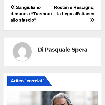
Navigazione
Sangiuliano
Rostan e Rescigno,
denuncia “Trasporti
la Lega all’attacco
articoli
allo sfascio”
Di
Pasquale Spera
Articoli correlati