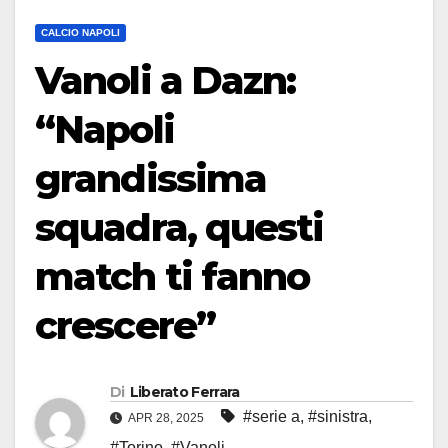
CALCIO NAPOLI
Vanoli a Dazn:
“Napoli
grandissima
squadra, questi
match ti fanno
crescere”
Di
Liberato Ferrara
#serie a
,
#sinistra
,
APR 28, 2025
#Torino
,
#Vanoli