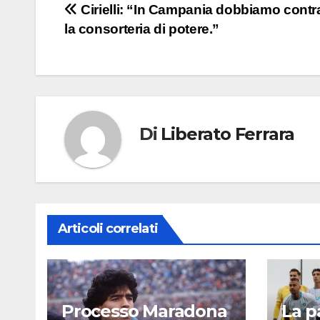
Navigazione
Cirielli: “In Campania dobbiamo contr
la consorteria di potere.”
articoli
Di
Liberato Ferrara
Articoli correlati
Processo Maradona
La p