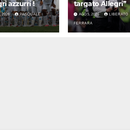
ri azzurri !
targato Allegri”
, 2026
PASQUALE
AGO 5, 2026
LIBERATO
FERRARA