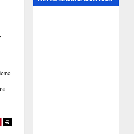
,
giorno
lbo