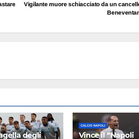
astare
Vigilante muore schiacciato da un cancell
Beneventa
CALCIO NAPOLI
agella degli
Vince il “Napoli