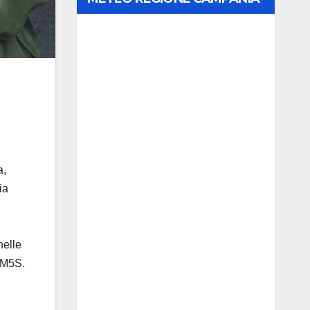
a,
ia
nelle
e M5S.