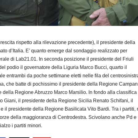
ita rispetto alla rilevazione precedente), il presidente della
to d’Italia. E’ quanto emerge dal sondaggio realizzato per
nerale di Lab21.01. In seconda posizione il presidente del Friuli
l podio il governatore della Liguria Marco Bucci, quarto il
entrambi da poche settimane eletti nelle fila del centrosinistr
ana, che batte di pochissimo il presidente della Regione Campan
e della Regione Abruzzo Marco Marsilio. In fondo alla classifica
Giani, il presidente della Regione Sicilia Renato Schifani, il
l presidente della Regione Basilicata Vito Bardi. Tra i partiti, 
 le forze della maggioranza di Centrodestra. Scivolano anche Pd 
lzo i partiti minori.