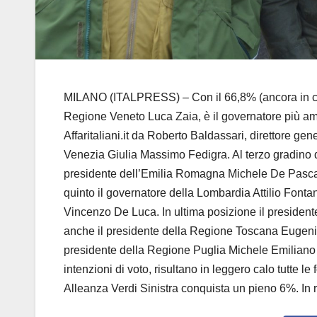
MILANO (ITALPRESS) – Con il 66,8% (ancora in cresc
Regione Veneto Luca Zaia, è il governatore più ama
Affaritaliani.it da Roberto Baldassari, direttore ge
Venezia Giulia Massimo Fedigra. Al terzo gradino de
presidente dell’Emilia Romagna Michele De Pascale 
quinto il governatore della Lombardia Attilio Font
Vincenzo De Luca. In ultima posizione il president
anche il presidente della Regione Toscana Eugenio 
presidente della Regione Puglia Michele Emiliano e i
intenzioni di voto, risultano in leggero calo tutte
Alleanza Verdi Sinistra conquista un pieno 6%. In ria