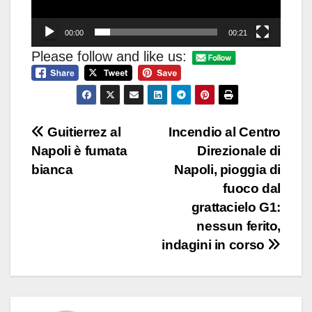
00:00
00:21
Please follow and like us:
Navigazione
Guitierrez al
Incendio al Centro
Napoli è fumata
Direzionale di
articoli
bianca
Napoli, pioggia di
fuoco dal
grattacielo G1:
nessun ferito,
indagini in corso