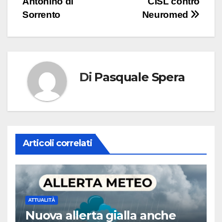
Antonino di
CISL contro
articoli
Sorrento
Neuromed
Di
Pasquale Spera
Articoli correlati
ATTUALITÀ
Nuova allerta gialla anche