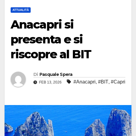
ATTUALITÀ
Anacapri si
presenta e si
riscopre al BIT
Di
Pasquale Spera
#Anacapri
,
#BIT
,
#Capri
FEB 13, 2026