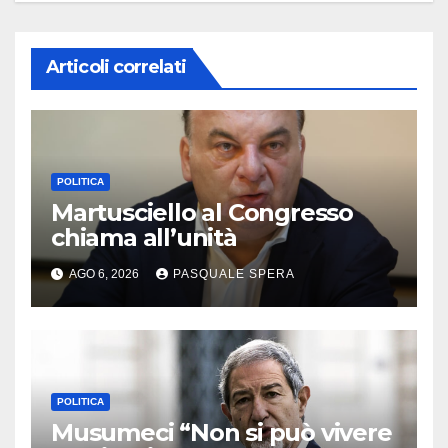
Articoli correlati
POLITICA
Martusciello al Congresso
chiama all’unità
AGO 6, 2026
PASQUALE SPERA
POLITICA
Musumeci “Non si può vivere