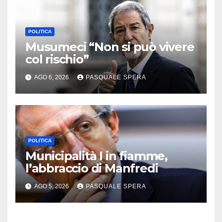
POLITICA
Musumeci “Non si può vivere
col rischio”
AGO 6, 2026
PASQUALE SPERA
POLITICA
Municipalità I in fiamme,
l’abbraccio di Manfredi
AGO 5, 2026
PASQUALE SPERA