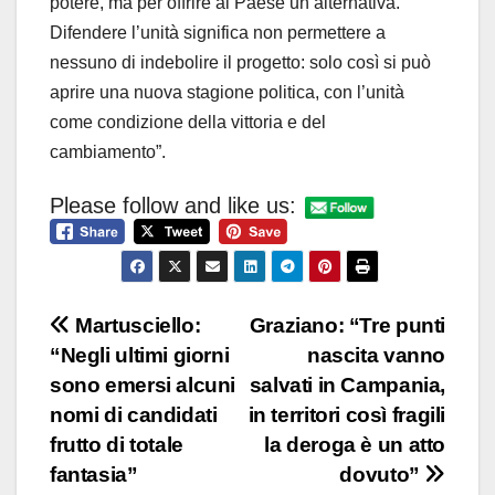
potere, ma per offrire al Paese un’alternativa.
Difendere l’unità significa non permettere a
nessuno di indebolire il progetto: solo così si può
aprire una nuova stagione politica, con l’unità
come condizione della vittoria e del
cambiamento”.
Please follow and like us:
Navigazione
Martusciello:
Graziano: “Tre punti
“Negli ultimi giorni
nascita vanno
articoli
sono emersi alcuni
salvati in Campania,
nomi di candidati
in territori così fragili
frutto di totale
la deroga è un atto
fantasia”
dovuto”