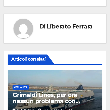
Di
Liberato Ferrara
Articoli correlati
ATTUALITÀ
Grimaldi Lines, per ora
nessun problema con
Spagna
AGO 8, 2026
PASQUALE SPERA