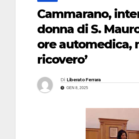
Cammarano, inter
donna di S. Mauro
ore automedica, m
ricovero’
Di
Liberato Ferrara
GEN 8, 2025