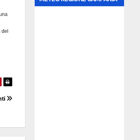
 una
a del
nti