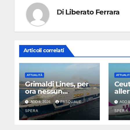
Di
Liberato Ferrara
Articoli correlati
ATTUALITÀ
ATTUALIT
Grimaldi Lines, per
Ceut
ora nessun
aller
problema con
Capo
AGO 8, 2026
PASQUALE
AGO 8
Spagna
SPERA
SPERA