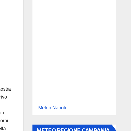
mostra
rivo
Meteo Napoli
io
orni
lla
METEO REGIONE CAMPANIA