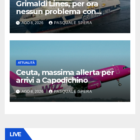
Grimaldi Lines, per ora
nessun problema con
Spagna
AGO 8, 2026
PASQUALE SPERA
ATTUALITÀ
Ceuta, massima allerta per
arrivi a Capodichino
AGO 8, 2026
PASQUALE SPERA
LIVE