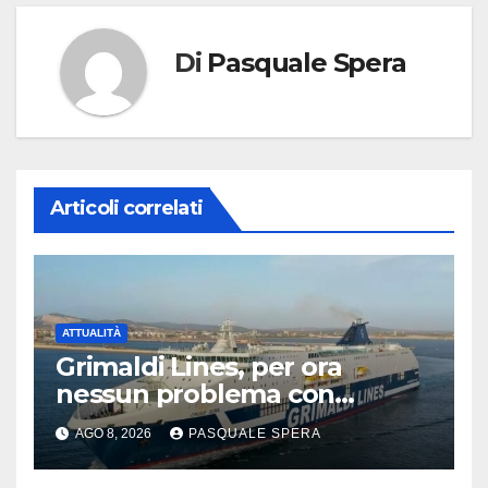
Di
Pasquale Spera
Articoli correlati
ATTUALITÀ
Grimaldi Lines, per ora
nessun problema con
Spagna
AGO 8, 2026
PASQUALE SPERA