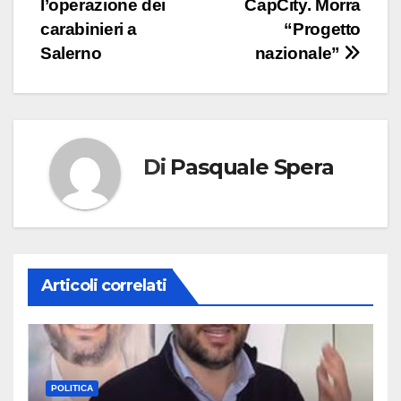
l’operazione dei
CapCity. Morra
articoli
carabinieri a
“Progetto
Salerno
nazionale”
Di
Pasquale Spera
Articoli correlati
POLITICA