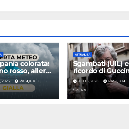
À
ATTUALITÀ
ania colorata:
Sgambati (UIL) e 
no rosso, allerta
ricordo di Guccin
a
, 2026
PASQUALE
AGO 6, 2026
PASQUALE
SPERA