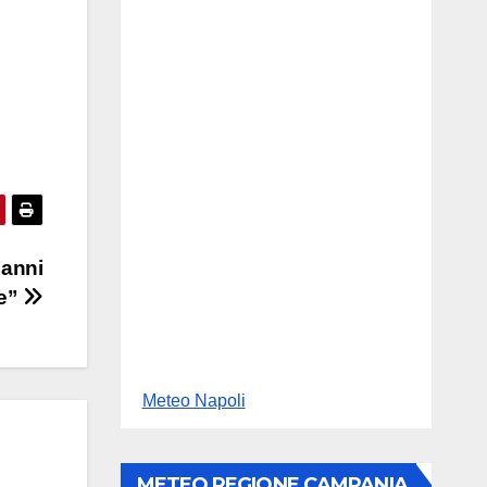
danni
se”
Meteo Napoli
METEO REGIONE CAMPANIA