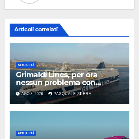
Articoli correlati
ATTUALITÀ
Grimaldi Lines, per ora
nessun problema con
Spagna
AGO 8, 2026
PASQUALE SPERA
ATTUALITÀ