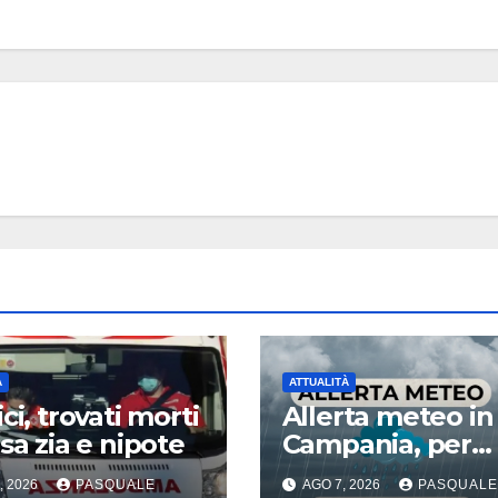
A
ATTUALITÀ
ci, trovati morti
Allerta meteo in
asa zia e nipote
Campania, per
temporali
, 2026
PASQUALE
AGO 7, 2026
PASQUALE