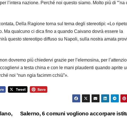
per l’intera nazione. Perché noi questo siamo. Molto più di “’na 
ntata, Della Ragione torna sul tema degli stereotipi: «Lo ripeto
gio. Ma qualcuno ci dica fino a quando Caivano dovrà essere la
nirà questo stereotipo diffuso su Napoli, sulla nostra amata prov
non dovremo più chiedervi grazie per l’elemosina, per l’attenzi
accogliervi a testa china e con le mani plaudenti quando aprite 
erché noi “nun ngia facimm cchiù”».
lano,
Salerno, 6 comuni vogliono accorpare istit