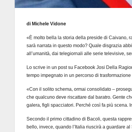
di Michele Vidone
«È molto bella la storia della preside di Caivano,
sarà narrata in questo modo? Quale disgrazia abbia
all’umanità, dai telegiornali alle serie televisive,
Lo scrive in un post su Facebook Josi Della Ragion
tempo impegnato in un percorso di trasformazione e 
«Con il solito schema, ormai consolidato – prosegue
che qualcuno deve riscattare dal baratro. Gente che
galera, figli spacciatori. Perché così fa più scena. I
Secondo il primo cittadino di Bacoli, questa rappr
bello, invece, quando l’Italia riuscirà a guardare