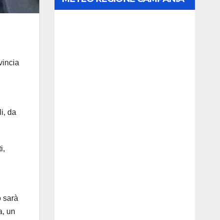
vincia
i, da
i,
n
o sarà
a, un