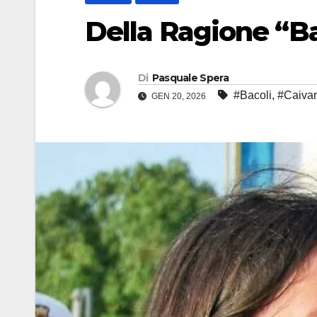
Della Ragione “Ba
Di
Pasquale Spera
#Bacoli
,
#Caiva
GEN 20, 2026