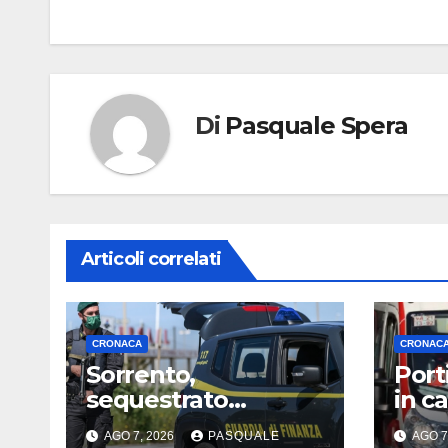
articoli
Di
Pasquale Spera
Articoli correlati
CRONACA
CRONAC
Sorrento,
Porti
sequestrato
in c
complesso
AGO 7, 2026
PASQUALE
AGO 7