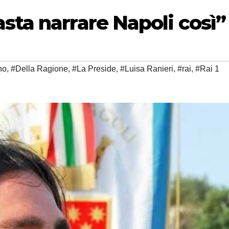
sta narrare Napoli così”
no
,
#Della Ragione
,
#La Preside
,
#Luisa Ranieri
,
#rai
,
#Rai 1