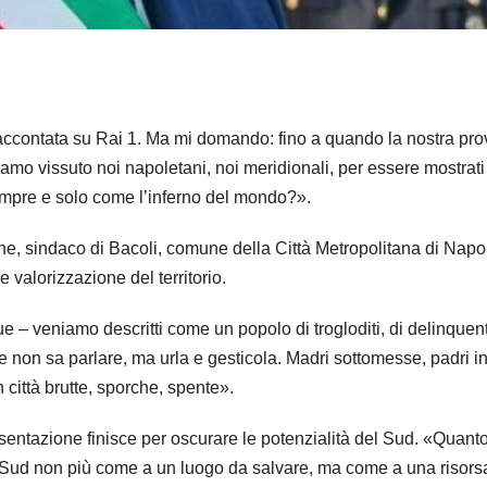
 raccontata su Rai 1. Ma mi domando: fino a quando la nostra pro
mo vissuto noi napoletani, noi meridionali, per essere mostrati
 sempre e solo come l’inferno del mondo?».
e, sindaco di Bacoli, comune della Città Metropolitana di Napol
valorizzazione del territorio.
 – veniamo descritti come un popolo di trogloditi, di delinquent
 non sa parlare, ma urla e gesticola. Madri sottomesse, padri i
n città brutte, sporche, spente».
esentazione finisce per oscurare le potenzialità del Sud. «Quant
 al Sud non più come a un luogo da salvare, ma come a una risors