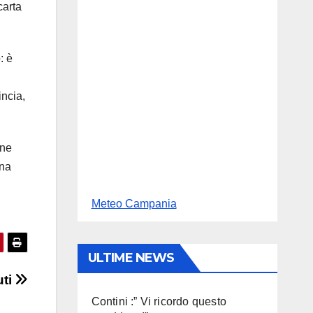
carta
: è
incia,
one
una
Meteo Campania
ULTIME NEWS
uti
Contini :” Vi ricordo questo