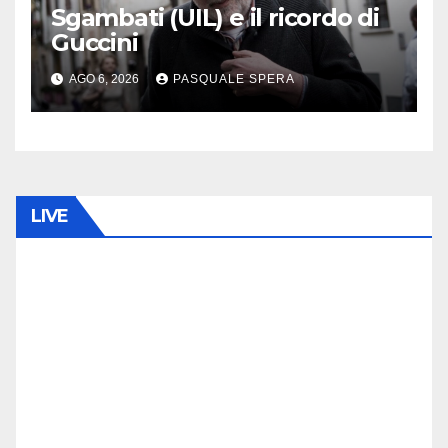
Sgambati (UIL) e il ricordo di
Guccini
AGO 6, 2026
PASQUALE SPERA
LIVE