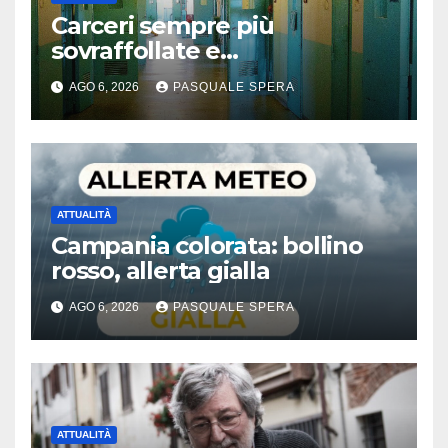
Carceri sempre più
sovraffollate e
problematiche
AGO 6, 2026
PASQUALE SPERA
ATTUALITÀ
Campania colorata: bollino
rosso, allerta gialla
AGO 6, 2026
PASQUALE SPERA
ATTUALITÀ