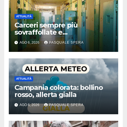
ATTUALITÀ
Carceri sempre più
sovraffollate e
problematiche
AGO 6, 2026
PASQUALE SPERA
ATTUALITÀ
Campania colorata: bollino
rosso, allerta gialla
AGO 6, 2026
PASQUALE SPERA