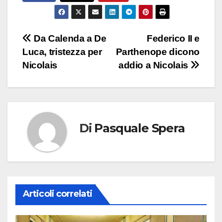
Navigazione
Da Calenda a De
Federico II e
Luca, tristezza per
Parthenope dicono
articoli
Nicolais
addio a Nicolais
Di
Pasquale Spera
Articoli correlati