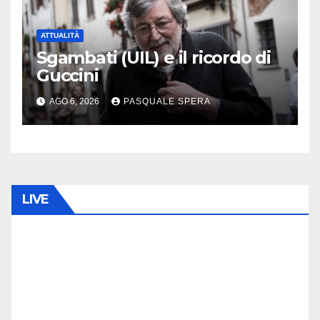
ATTUALITÀ
Sgambati (UIL) e il ricordo di
Guccini
AGO 6, 2026
PASQUALE SPERA
LIVE