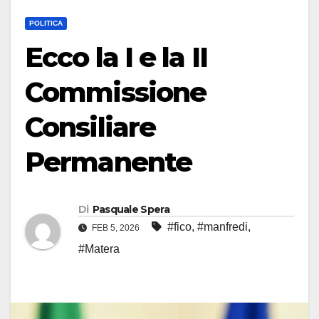
POLITICA
Ecco la I e la II
Commissione
Consiliare
Permanente
Di
Pasquale Spera
#fico
,
#manfredi
,
FEB 5, 2026
#Matera