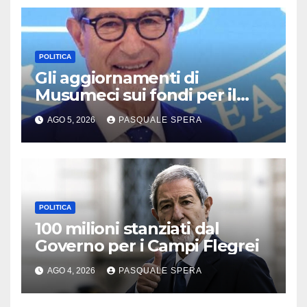
POLITICA
Gli aggiornamenti di
Musumeci sui fondi per il
terremoto
AGO 5, 2026
PASQUALE SPERA
POLITICA
100 milioni stanziati dal
Governo per i Campi Flegrei
AGO 4, 2026
PASQUALE SPERA