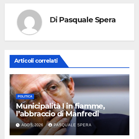
Di
Pasquale Spera
Articoli correlati
POLITICA
Municipalità I in fiamme,
l’abbraccio di Manfredi
AGO 5, 2026
PASQUALE SPERA