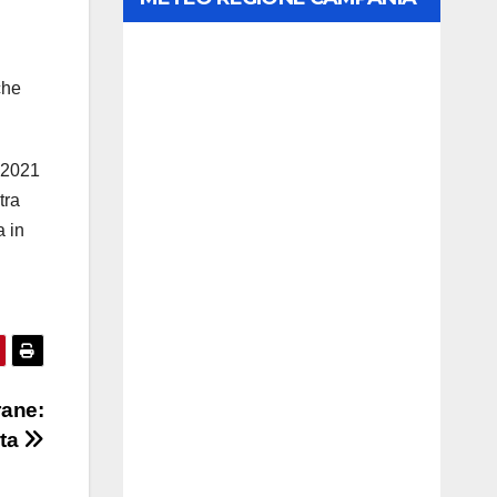
che
l 2021
tra
a in
rane:
rta