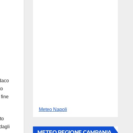
ndaco
to
 fine
Meteo Napoli
to
dagli
METEO REGIONE CAMPANIA