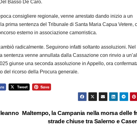
 Del Basso De Caro.
l’epoca consigliere regionale, venne arrestato dando inizio a un
ò la prima sentenza del Tribunale di Santa Maria Capua Vetere, 
oncorso esterno in associazione camorristica.
cambiò radicalmente. Seguirono infatti soltanto assoluzioni. Ne
la sentenza venne annullata dalla Cassazione con rinvio a un’al
2025 giunse una seconda assoluzione in Appello, ora confermat
tto del ricorso della Procura generale.
leanno
Maltempo, la Campania nella morsa delle f
strade chiuse tra Salerno e Case