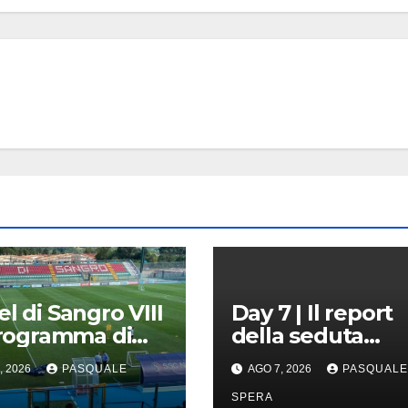
el di Sangro VIII
Day 7 | Il report
 programma di
della seduta
!
pomeridiana
, 2026
PASQUALE
AGO 7, 2026
PASQUALE
SPERA