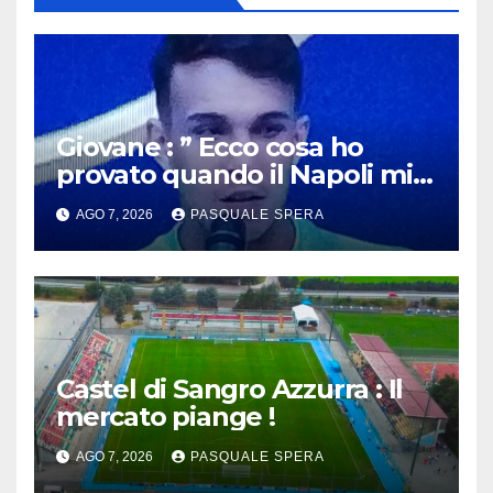
Giovane : ” Ecco cosa ho
provato quando il Napoli mi
ha chiamato !”
AGO 7, 2026
PASQUALE SPERA
Castel di Sangro Azzurra : Il
mercato piange !
AGO 7, 2026
PASQUALE SPERA