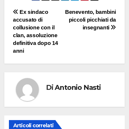
Navigazione
Ex sindaco
Benevento, bambini
accusato di
piccoli picchiati da
articoli
collusione con il
insegnanti
clan, assoluzione
definitiva dopo 14
anni
Di
Antonio Nasti
Articoli correlati