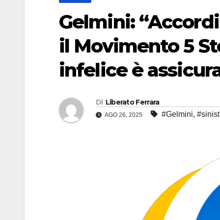
Gelmini: “Accordi 
il Movimento 5 Ste
infelice è assicur
Di
Liberato Ferrara
#Gelmini
,
#sinist
AGO 26, 2025