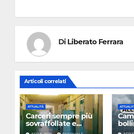
Di
Liberato Ferrara
Articoli correlati
ATTUALITÀ
ATTUALIT
Carceri sempre più
Camp
sovraffollate e
bolli
problematiche
giall