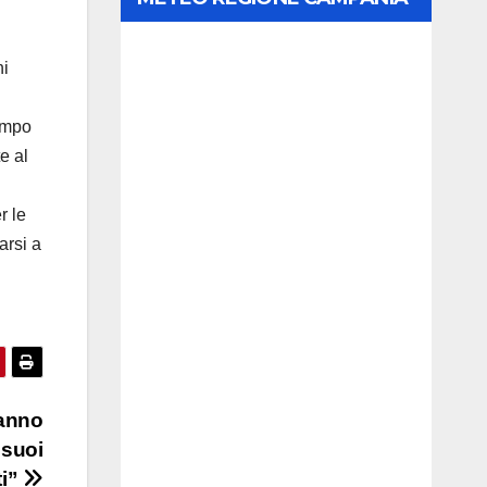
ni
campo
e al
r le
arsi a
ranno
 suoi
ti”