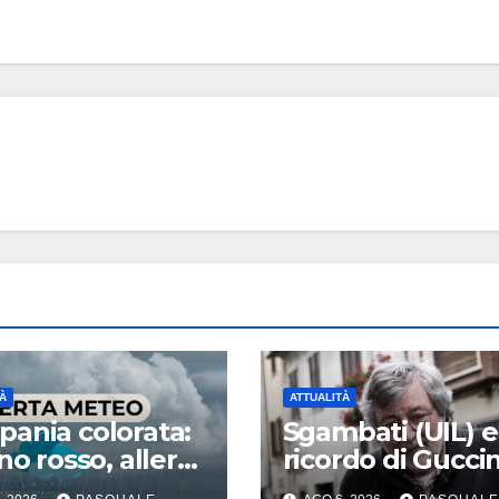
À
ATTUALITÀ
ania colorata:
Sgambati (UIL) e 
no rosso, allerta
ricordo di Guccin
a