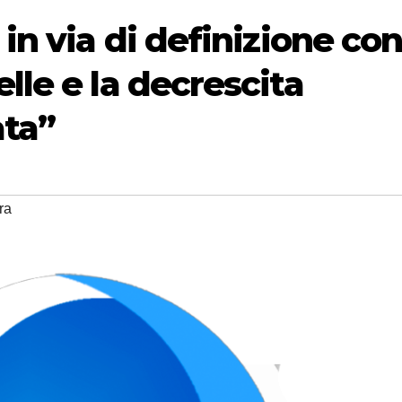
in via di definizione co
lle e la decrescita
ata”
ra